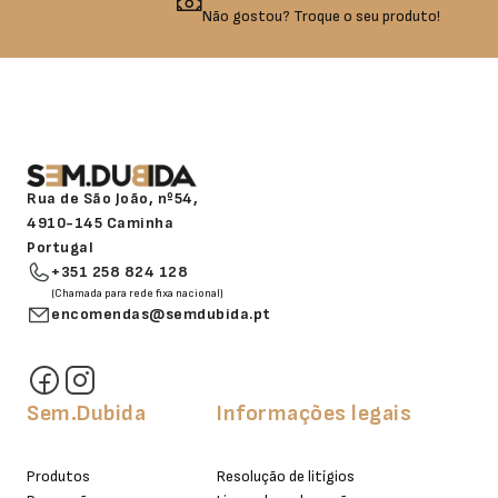
Não gostou? Troque o seu produto!
Rua de São João, nº54,
4910-145 Caminha
Portugal
+351 258 824 128
(Chamada para rede fixa nacional)
encomendas@semdubida.pt
Sem.Dubida
Informações legais
Produtos
Resolução de litígios