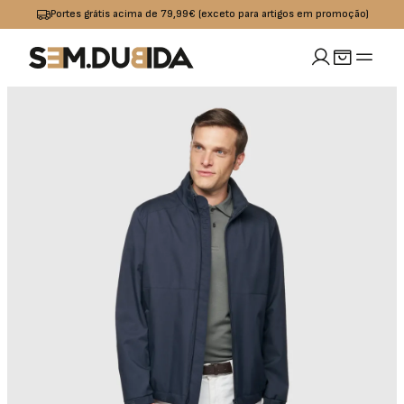
Portes grátis acima de 79,99€ (exceto para artigos em promoção)
MULHER
idades
io
Calçado
Acessórios
omoções
Jeans
Sapatilhas
Boxers
OUTLET
Calças
Sandalias I
Bolsas
Chinelos
Calções
Bones
s
Praia
Cintos
Casacos
Meias