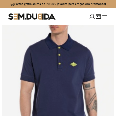
Portes grátis acima de 79,99€ (exceto para artigos em promoção)
MULHER
idades
io
Calçado
Acessórios
omoções
Jeans
Sapatilhas
Boxers
OUTLET
Calças
Sandalias I
Bolsas
Chinelos
Calções
Bones
s
Praia
Cintos
Casacos
Meias