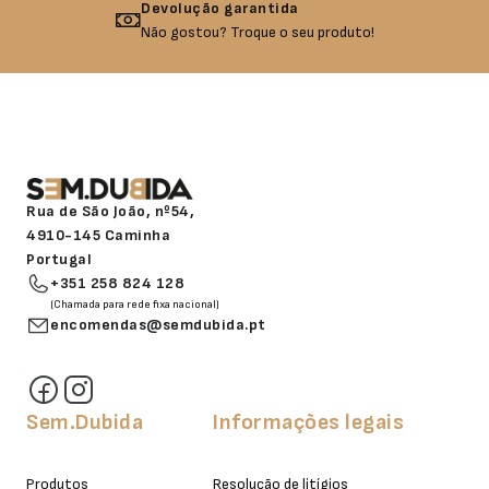
Devolução garantida
Não gostou? Troque o seu produto!
Rua de São João, nº54,
4910-145 Caminha
Portugal
+351 258 824 128
(Chamada para rede fixa nacional)
encomendas@semdubida.pt
Sem.Dubida
Informações legais
Produtos
Resolução de litígios