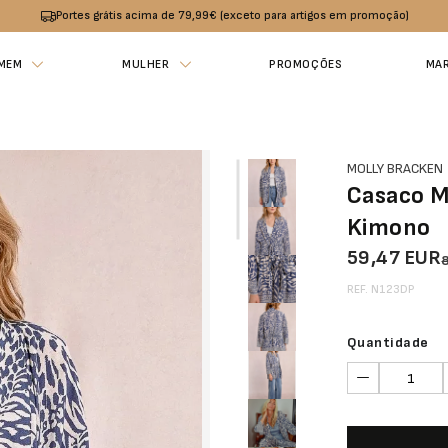
Portes grátis acima de 79,99€ (exceto para artigos em promoção)
MEM
MULHER
PROMOÇÕES
MA
MOLLY BRACKEN
Casaco 
Kimono
59,47 EUR
REF. N123DP
Quantidade