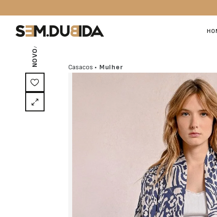
/ EXCLUSIVO ON-LINE
HO
NOVO
Casacos
• Mulher