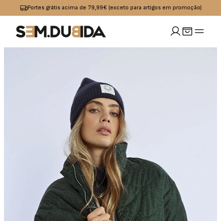
Portes grátis acima de 79,99€ (exceto para artigos em promoção)
MULHER
idades
io
Calçado
Acessórios
omoções
Jeans
Sapatilhas
Boxers
OUTLET
Calças
Sandalias I
Bolsas
Chinelos
Calções
Bones
s
Praia
Cintos
Casacos
Meias