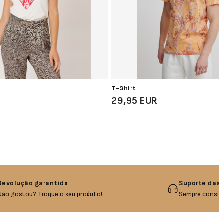
T-Shirt
R
29,95 EUR
Devolução garantida
Suporte das
Não gostou? Troque o seu produto!
Sempre consi