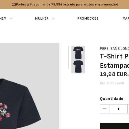
Portes grátis acima de 79,99€ (exceto para artigos em promoção)
MEM
MULHER
PROMOÇÕES
MA
PEPE JEANS LO
T-Shirt 
Estampa
19,98 EUR
REF. PL5059450
Quantidade