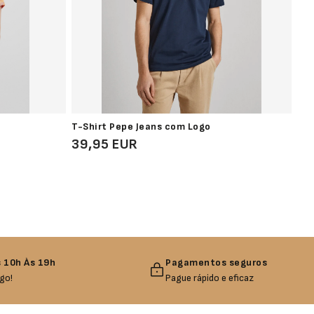
T-Shirt Pepe Jeans com Logo
T-S
39,95 EUR
49
 10h Às 19h
Pagamentos seguros
go!
Pague rápido e eficaz