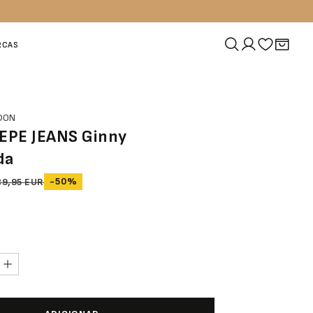
RCAS
NDON
PEPE JEANS Ginny
da
-50%
39,95 EUR