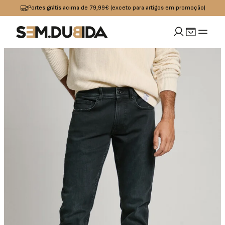
Portes grátis acima de 79,99€ (exceto para artigos em promoção)
MULHER
idades
io
Calçado
Acessórios
omoções
Jeans
Sapatilhas
Boxers
OUTLET
Calças
Sandalias I
Bolsas
Chinelos
Calções
Bones
s
Praia
Cintos
Casacos
Meias