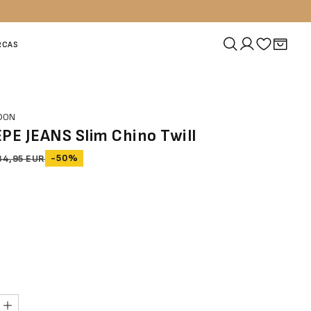
RCAS
NDON
EPE JEANS Slim Chino Twill
-50%
84,95 EUR