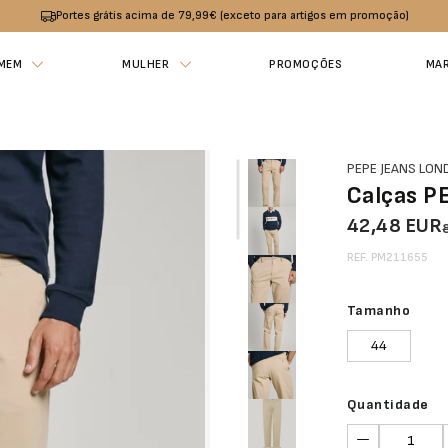
Portes grátis acima de 79,99€ (exceto para artigos em promoção)
MEM
MULHER
PROMOÇÕES
MA
PEPE JEANS LO
Calças P
42,48 EUR
REF. PM211655
Tamanho
44
Quantidade