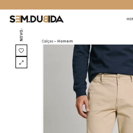
/ EXCLUSIVO ON-LINE
HO
NOVO
Calças
• Homem