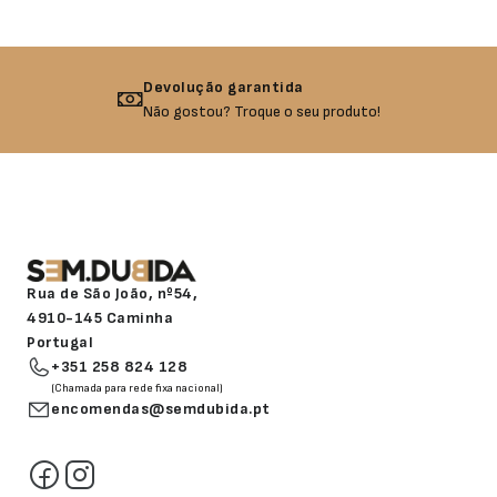
Devolução garantida
Não gostou? Troque o seu produto!
Rua de São João, nº54,
4910-145 Caminha
Portugal
+351 258 824 128
(Chamada para rede fixa nacional)
encomendas@semdubida.pt