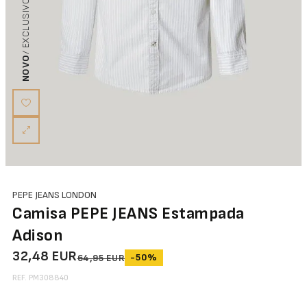
/ EXCLUSIVO ON-LINE
NOVO
PEPE JEANS LONDON
Camisa PEPE JEANS Estampada
Adison
32,48 EUR
-50%
64,95 EUR
REF. PM308840