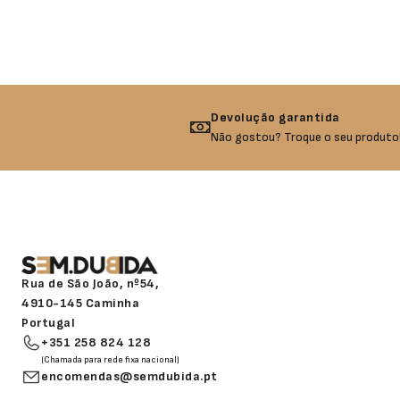
Devolução garantida
Não gostou? Troque o seu produto!
Rua de São João, nº54,
4910-145 Caminha
Portugal
+351 258 824 128
(Chamada para rede fixa nacional)
encomendas@semdubida.pt