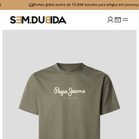
Portes grátis acima de 79,99€ (exceto para artigos em promoção)
MULHER
idades
io
Calçado
Acessórios
omoções
Jeans
Sapatilhas
Boxers
OUTLET
Calças
Sandalias I
Bolsas
Chinelos
Calções
Bones
s
Praia
Cintos
Casacos
Meias