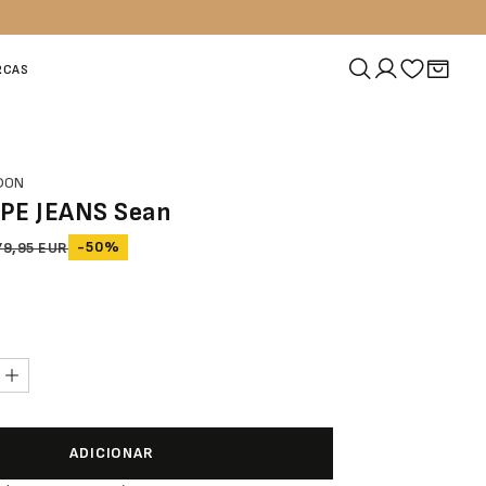
RCAS
NDON
PE JEANS Sean
-50%
79,95 EUR
ADICIONAR