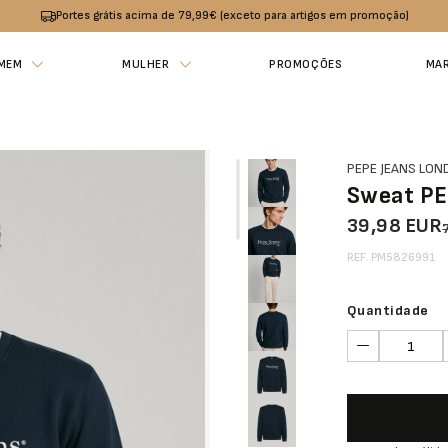
Portes grátis acima de 79,99€ (exceto para artigos em promoção)
MEM
MULHER
PROMOÇÕES
MA
PEPE JEANS LO
Sweat PE
39,98 EUR
REF. PM5826991
Quantidade