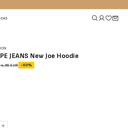
RCAS
NDON
PE JEANS New Joe Hoodie
-60%
84,95 EUR