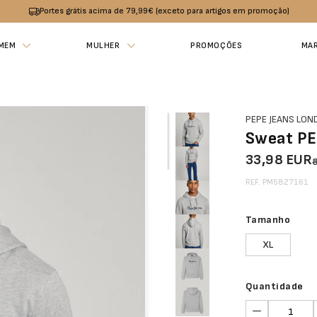
Portes grátis acima de 79,99€ (exceto para artigos em promoção)
MEM
MULHER
PROMOÇÕES
MA
PEPE JEANS LO
Sweat PE
33,98 EUR
REF. PM5827161
Tamanho
XL
Quantidade