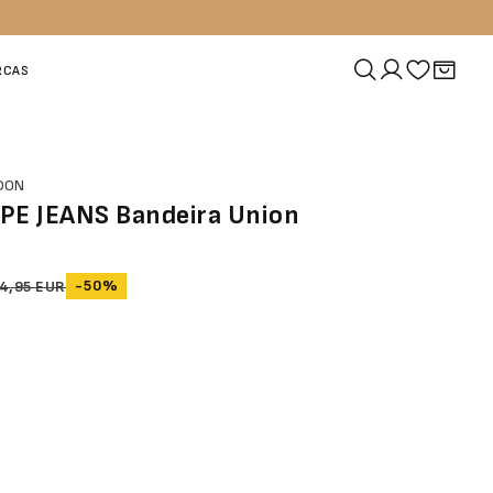
RCAS
NDON
PE JEANS Bandeira Union
-50%
4,95 EUR