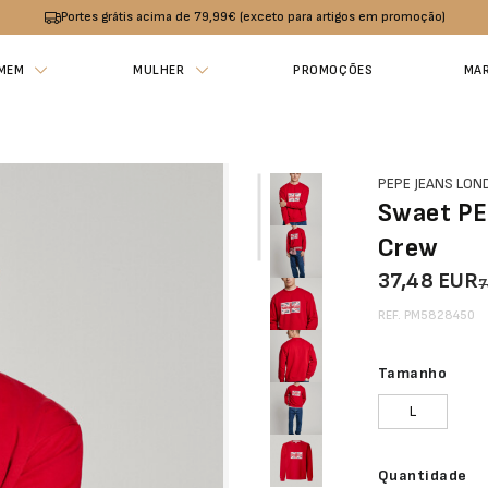
Portes grátis acima de 79,99€ (exceto para artigos em promoção)
MEM
MULHER
PROMOÇÕES
MA
PEPE JEANS LO
Swaet PE
Crew
37,48 EUR
7
REF. PM5828450
Tamanho
L
Quantidade