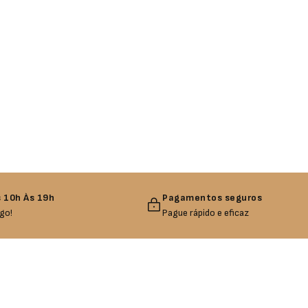
 10h Às 19h
Pagamentos seguros
go!
Pague rápido e eficaz