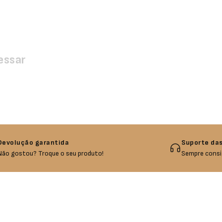
essar
Devolução garantida
Suporte das
Não gostou? Troque o seu produto!
Sempre consi