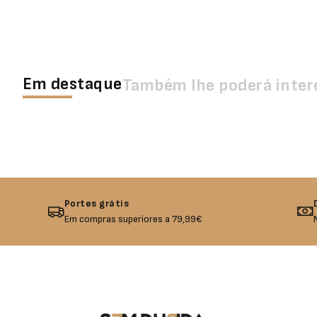
Em destaque
Também lhe poderá inter
Portes grátis
Em compras superiores a 79,99€