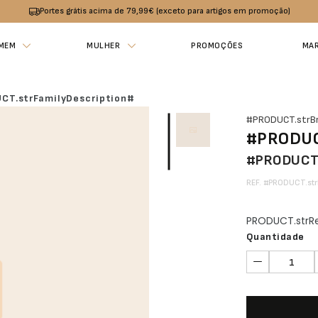
Portes grátis acima de 79,99€ (exceto para artigos em promoção)
MEM
MULHER
PROMOÇÕES
MA
CT.strFamilyDescription#
#PRODUCT.strB
#PRODUCT
#PRODUCT
REF. #PRODUCT.st
PRODUCT.str
Quantidade