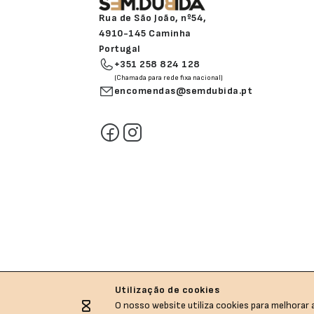
Rua de São João, nº54,
4910-145 Caminha
Portugal
+351 258 824 128
(Chamada para rede fixa nacional)
encomendas@semdubida.pt
Utilização de cookies
O nosso website utiliza cookies para melhorar a
Sem.Dubida © All rights reserved.