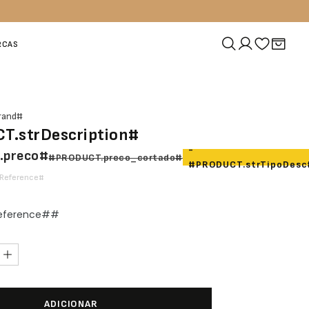
RCAS
rand#
.strDescription#
-
.preco#
#PRODUCT.preco_cortado#
#PRODUCT.strTipoDesc
rReference#
Reference##
ADICIONAR