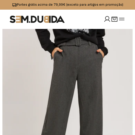
Portes grátis acima de 79,99€ (exceto para artigos em promoção)
MULHER
idades
io
Calçado
Acessórios
omoções
Jeans
Sapatilhas
Boxers
OUTLET
Calças
Sandalias I
Bolsas
Chinelos
Calções
Bones
s
Praia
Cintos
Casacos
Meias