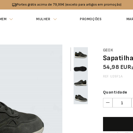
Portes grátis acima de 79,99€ (exceto para artigos em promoção)
MEM
MULHER
PROMOÇÕES
MA
GEOX
Sapatilh
54,98 EUR
REF. U26F1A
Quantidade