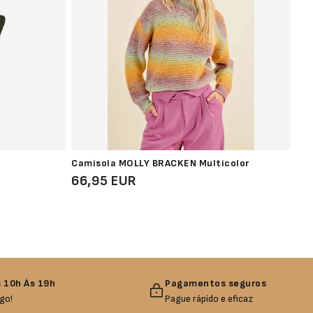
Camisola MOLLY BRACKEN Multicolor
Bol
66,95 EUR
13
 10h Às 19h
Pagamentos seguros
go!
Pague rápido e eficaz