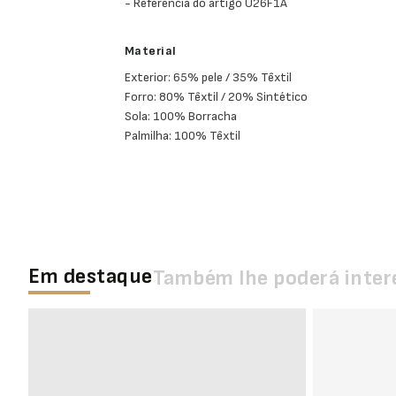
- Referência do artigo U26F1A
Material
Exterior: 65% pele / 35% Têxtil
Forro: 80% Têxtil / 20% Sintético
Sola: 100% Borracha
Palmilha: 100% Têxtil
Em destaque
Também lhe poderá inter