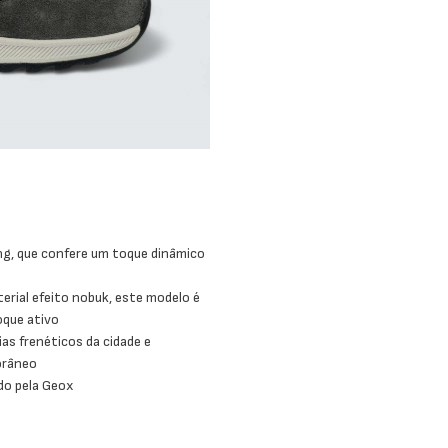
g, que confere um toque dinâmico
erial efeito nobuk, este modelo é
oque ativo
ias frenéticos da cidade e
orâneo
ado pela Geox