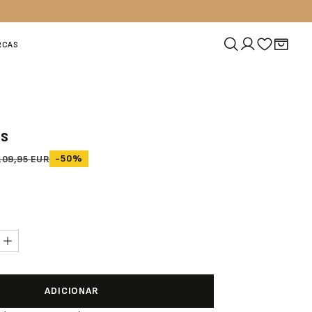
RCAS
as
-50%
109,95 EUR
ADICIONAR