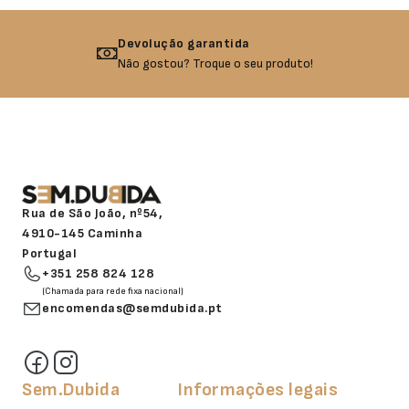
Devolução garantida
Não gostou? Troque o seu produto!
Rua de São João, nº54,
4910-145 Caminha
Portugal
+351 258 824 128
(Chamada para rede fixa nacional)
encomendas@semdubida.pt
Sem.Dubida
Informações legais