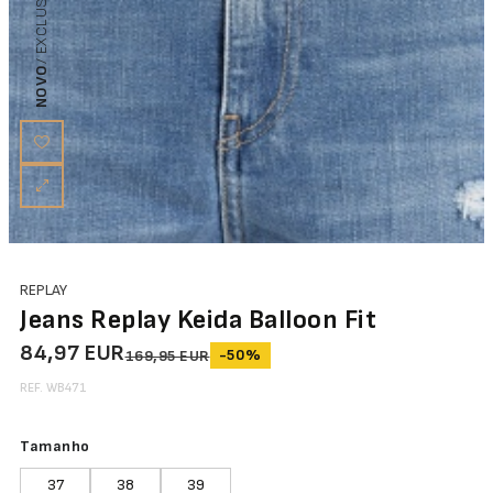
NOVO
REPLAY
Jeans Replay Keida Balloon Fit
84,97 EUR
-50%
169,95 EUR
REF. WB471
Tamanho
37
38
39